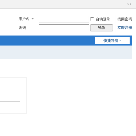
切
换
用户名
自动登录
找回密码
到
窄
密码
立即注册
登录
版
快捷导航