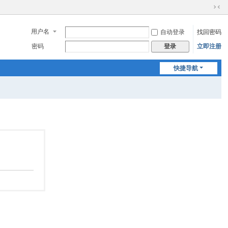
切
换
用户名
自动登录
找回密码
到
窄
密码
立即注册
登录
版
快捷导航