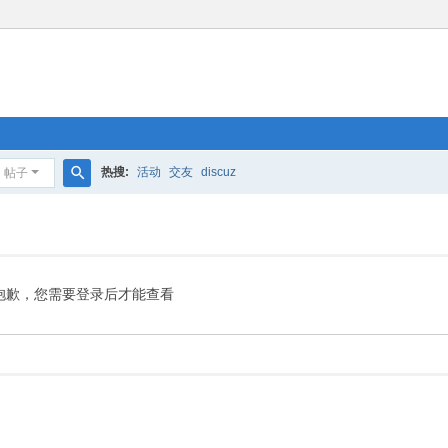
热搜:
活动
交友
discuz
帖子
搜
索
抱歉，您需要登录后才能查看