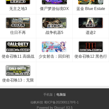
无主之地3
僵尸梦游仙境DX
蓝金 Blue Estate
往日不再
战争机器5
遗迹2
使命召唤11 高级战
少女射击：回归初
使命召唤12 黑色行
争
心
动3
使命召唤13：无限
战争
手机版
|
电脑版
仙帆科技 蜀ICP备2023001178号-1
Powered by Discuz!
X3.5