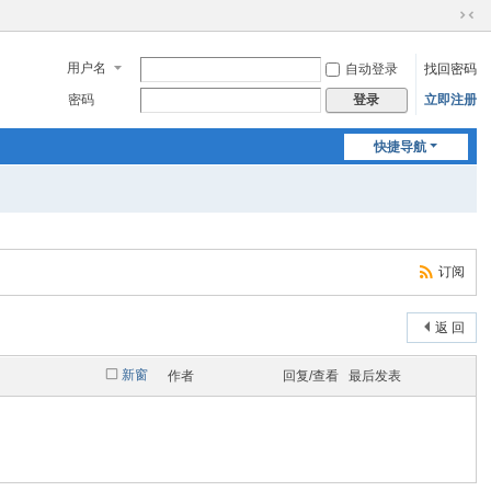
切
换
用户名
自动登录
找回密码
到
窄
密码
立即注册
登录
版
快捷导航
订阅
返 回
新窗
作者
回复/查看
最后发表