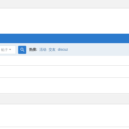
热搜:
活动
交友
discuz
帖子
搜
索